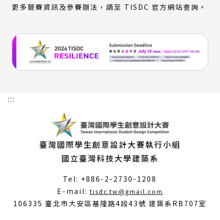
連
更多競賽資訊及參賽辦法，請至 TISDC 官方網站查詢。
結)
:::
臺灣國際學生創意設計大賽執行小組
國立臺灣科技大學建築系
Tel: +886-2-2730-1208
（另
E-mail:
tisdc.tw@gmail.com
開
106335 臺北市大安區基隆路4段43號 建築系RB707室
新