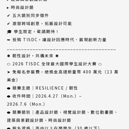
▸ 時尚設計類
✔ 五大類別同步徵件
✔ 激發跨域創意，拓展設計可能
🎓 學生限定，敬請期待！
➥ 投稿 TISDC，讓設計回應時代、展現創新力量
______________________________________
✱ 韌性設計・共構未來 ✱
⬭ 2026 TISDC 全球最大國際學生設計大賽 ⬭
➤ 免報名參展費，總獎金高達新臺幣 400 萬元（13 萬
美金）
⬬ 競賽主題｜RESILIENCE / 韌性
⬬ 收件時間｜2026.4.27（Mon.）–
2026.7.6（Mon.）
⬬ 競賽類別｜產品設計類、視覺設計類、數位動畫類、
建築與景觀設計類、時尚設計類
⬬ 報名資格｜高中以上在學學生（30 歲以下）