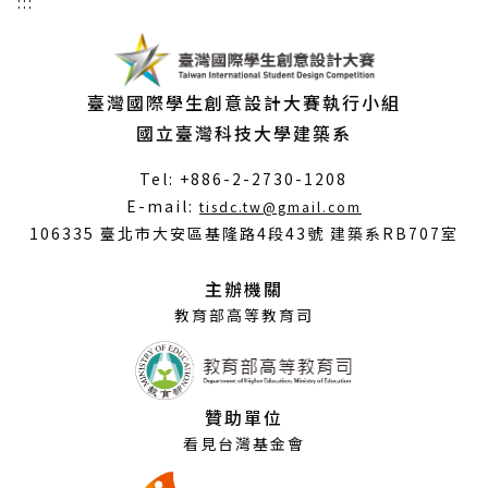
:::
臺灣國際學生創意設計大賽執行小組
國立臺灣科技大學建築系
Tel: +886-2-2730-1208
（另
E-mail:
tisdc.tw@gmail.com
開
106335 臺北市大安區基隆路4段43號 建築系RB707室
新
視
主辦機關
窗）
教育部高等教育司
贊助單位
看見台灣基金會