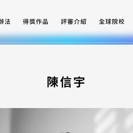
辦法
得獎作品
評審介紹
全球院校
織
伴
類別
陳信宇
式
獎項
年鑑
題