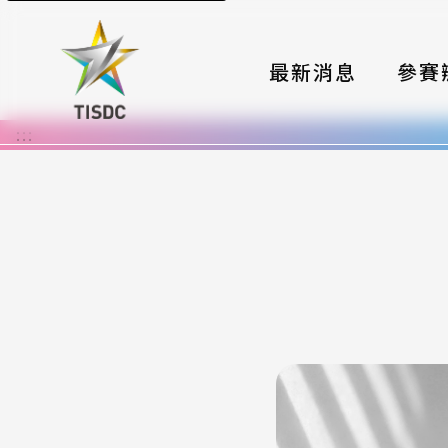
最新消息
參賽
:::
大賽組
國際夥
時程與
報名格
評選與
簡章與
常見問