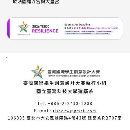
於法國羅浮宮與大皇宮
:::
臺灣國際學生創意設計大賽執行小組
國立臺灣科技大學建築系
Tel: +886-2-2730-1208
（另
E-mail:
tisdc.tw@gmail.com
開
106335 臺北市大安區基隆路4段43號 建築系RB707室
新
視