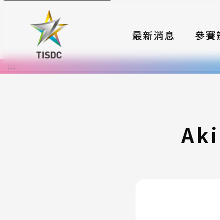
最新消息
參賽
:::
大賽組
國際夥
時程與
Ak
報名格
評選與
簡章與
常見問