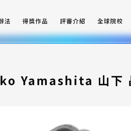
辦法
得獎作品
評審介紹
全球院校
織
伴
類別
iko Yamashita 山下
式
獎項
年鑑
題