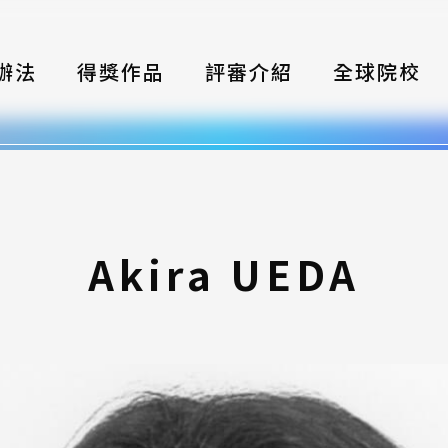
辦法
得獎作品
評審介紹
全球院校
織
伴
類別
Akira UEDA
式
獎項
年鑑
題