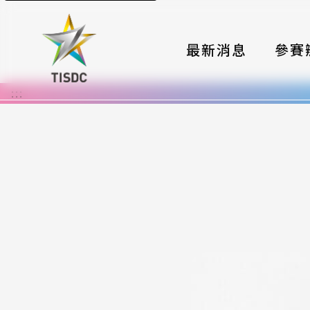
最新消息
參賽
:::
大賽組
國際夥
時程與
報名格
評選與
簡章與
常見問