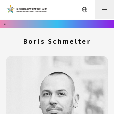
English
:::
Boris Schmelter