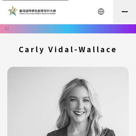
English
:::
Carly Vidal-Wallace