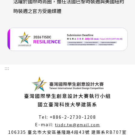
活躍於國際時尚圈，擔任法國巴黎時裝週與美國紐約
時裝週之官方受邀媒體
:::
臺灣國際學生創意設計大賽執行小組
國立臺灣科技大學建築系
Tel: +886-2-2730-1208
（另
E-mail:
tisdc.tw@gmail.com
開
106335 臺北市大安區基隆路4段43號 建築系RB707室