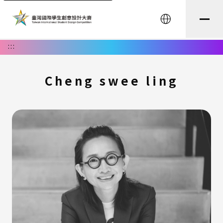
English
:::
Cheng swee ling