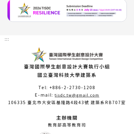
:::
臺灣國際學生創意設計大賽執行小組
國立臺灣科技大學建築系
Tel: +886-2-2730-1208
（另
E-mail:
tisdc.tw@gmail.com
開
106335 臺北市大安區基隆路4段43號 建築系RB707室
新
視
主辦機關
窗）
教育部高等教育司