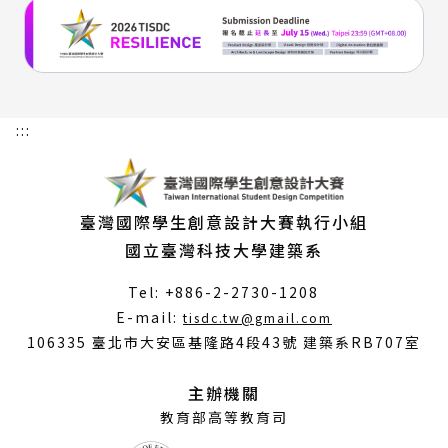
:::
臺灣國際學生創意設計大賽執行小組
國立臺灣科技大學建築系
Tel: +886-2-2730-1208
（另
E-mail:
tisdc.tw@gmail.com
開
106335 臺北市大安區基隆路4段43號 建築系RB707室
新
視
主辦機關
窗）
教育部高等教育司