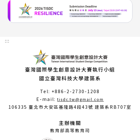
:::
臺灣國際學生創意設計大賽執行小組
國立臺灣科技大學建築系
Tel: +886-2-2730-1208
（另
E-mail:
tisdc.tw@gmail.com
開
106335 臺北市大安區基隆路4段43號 建築系RB707室
新
視
主辦機關
窗）
教育部高等教育司