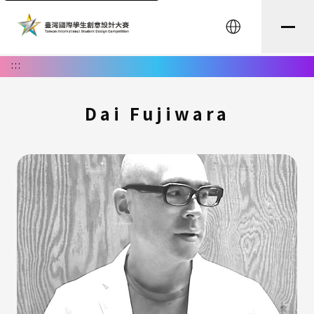
English
:::
Dai Fujiwara