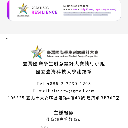
:::
臺灣國際學生創意設計大賽執行小組
國立臺灣科技大學建築系
Tel: +886-2-2730-1208
（另
E-mail:
tisdc.tw@gmail.com
開
106335 臺北市大安區基隆路4段43號 建築系RB707室
新
視
主辦機關
窗）
教育部高等教育司