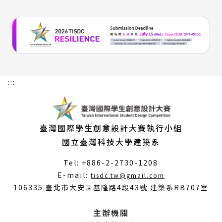
:::
臺灣國際學生創意設計大賽執行小組
國立臺灣科技大學建築系
Tel: +886-2-2730-1208
（另
E-mail:
tisdc.tw@gmail.com
開
106335 臺北市大安區基隆路4段43號 建築系RB707室
新
視
主辦機關
窗）