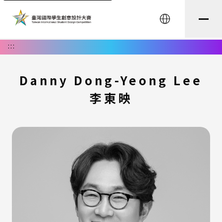
English
:::
Danny Dong-Yeong Lee
李東映