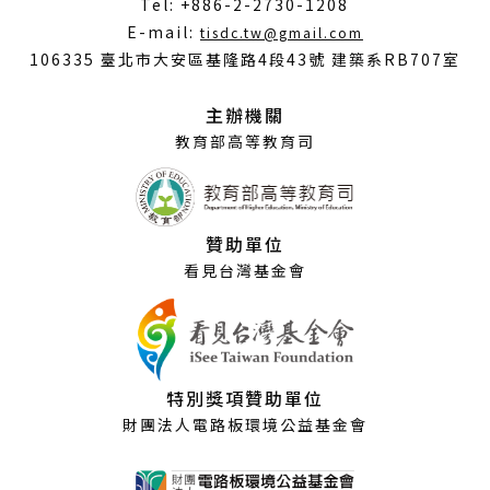
Tel: +886-2-2730-1208
（另
E-mail:
tisdc.tw@gmail.com
開
106335 臺北市大安區基隆路4段43號 建築系RB707室
新
視
主辦機關
窗）
教育部高等教育司
贊助單位
看見台灣基金會
特別獎項贊助單位
財團法人電路板環境公益基金會