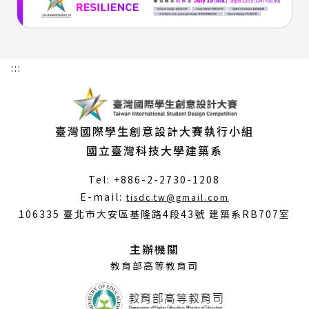
:::
臺灣國際學生創意設計大賽執行小組
國立臺灣科技大學建築系
Tel: +886-2-2730-1208
（另
E-mail:
tisdc.tw@gmail.com
開
106335 臺北市大安區基隆路4段43號 建築系RB707室
新
視
主辦機關
窗）
教育部高等教育司