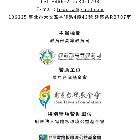
Tel: +886-2-2730-1208
（另
E-mail:
tisdc.tw@gmail.com
開
106335 臺北市大安區基隆路4段43號 建築系RB707室
新
視
主辦機關
窗）
教育部高等教育司
贊助單位
看見台灣基金會
特別獎項贊助單位
財團法人電路板環境公益基金會