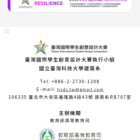
:::
臺灣國際學生創意設計大賽執行小組
國立臺灣科技大學建築系
Tel: +886-2-2730-1208
（另
E-mail:
tisdc.tw@gmail.com
開
106335 臺北市大安區基隆路4段43號 建築系RB707室
新
視
主辦機關
窗）
教育部高等教育司