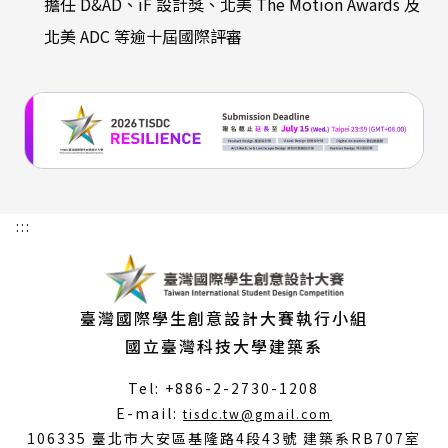
擔任 D&AD、iF 設計獎、北美 The Motion Awards 及
北美 ADC 等逾十屆國際評審
:::
臺灣國際學生創意設計大賽執行小組
國立臺灣科技大學建築系
Tel: +886-2-2730-1208
（另
E-mail:
tisdc.tw@gmail.com
開
106335 臺北市大安區基隆路4段43號 建築系RB707室