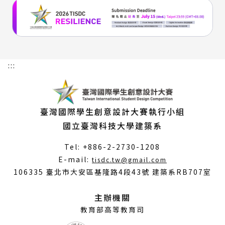
:::
臺灣國際學生創意設計大賽執行小組
國立臺灣科技大學建築系
Tel: +886-2-2730-1208
（另
E-mail:
tisdc.tw@gmail.com
開
106335 臺北市大安區基隆路4段43號 建築系RB707室
新
視
主辦機關
窗）
教育部高等教育司