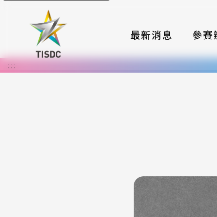
最新消息
參賽
:::
大賽組
國際夥
時程與
報名格
評選與
簡章與
常見問