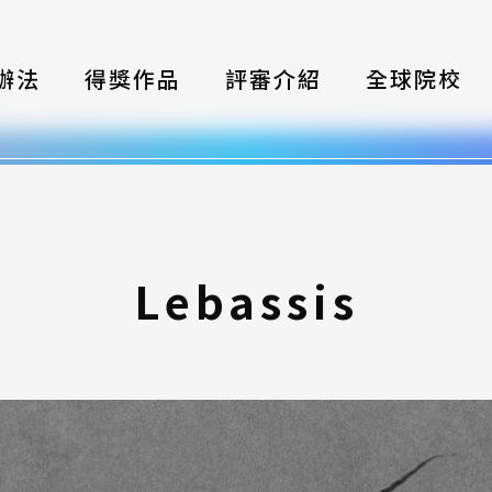
辦法
得獎作品
評審介紹
全球院校
織
伴
類別
Lebassis
式
獎項
年鑑
題