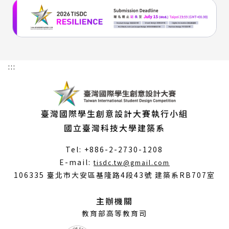
:::
臺灣國際學生創意設計大賽執行小組
國立臺灣科技大學建築系
Tel: +886-2-2730-1208
（另
E-mail:
tisdc.tw@gmail.com
開
106335 臺北市大安區基隆路4段43號 建築系RB707室
新
視
主辦機關
窗）
教育部高等教育司