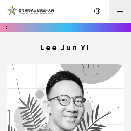
English
:::
Lee Jun Yi