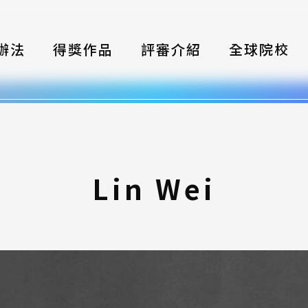
辦法
得獎作品
評審介紹
全球院校
織
伴
類別
Lin Wei
式
獎項
年鑑
題