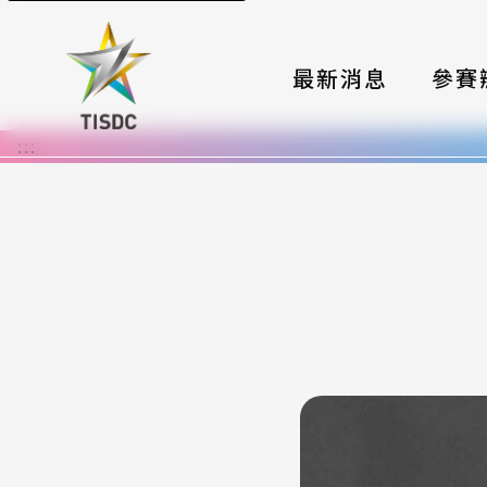
最新消息
參賽
:::
大賽組
國際夥
時程與
報名格
評選與
簡章與
常見問