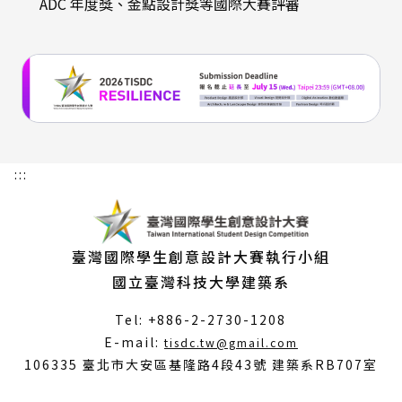
ADC 年度獎、金點設計獎等國際大賽評審
:::
臺灣國際學生創意設計大賽執行小組
國立臺灣科技大學建築系
Tel: +886-2-2730-1208
（另
E-mail:
tisdc.tw@gmail.com
開
106335 臺北市大安區基隆路4段43號 建築系RB707室
新
視