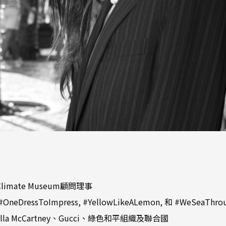
 Climate Museum顧問理事
ressToImpress, #YellowLikeALemon, 和 #WeSeaThro
a McCartney、Gucci、綠色和平組織及聯合國