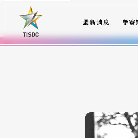
最新消息
參賽
:::
大賽組
國際夥
時程與
報名格
評選與
簡章與
常見問