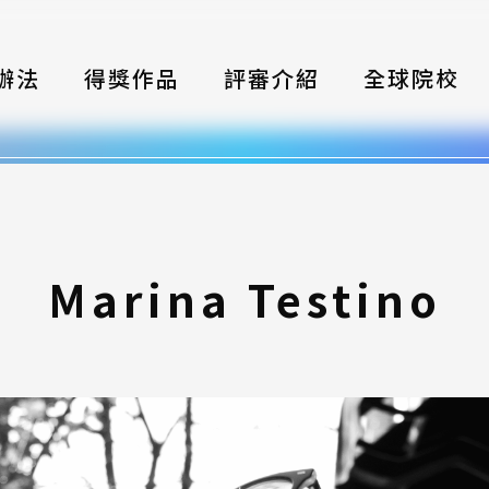
辦法
得獎作品
評審介紹
全球院校
織
伴
類別
Marina Testino
式
獎項
年鑑
題