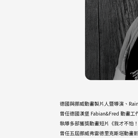
德國與挪威動畫製片人暨導演、Rainy D
曾任德國漢堡 Fabian&Fred 動
執導多部獲獎動畫短片《我才不怕！》（2022）及
曾任五屆挪威弗雷德里克斯塔動畫影