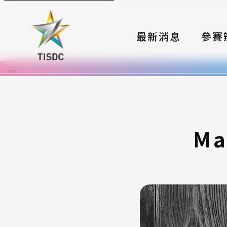
最新消息
參賽
:::
大賽組
國際夥
時程與
Ma
報名格
評選與
簡章與
常見問