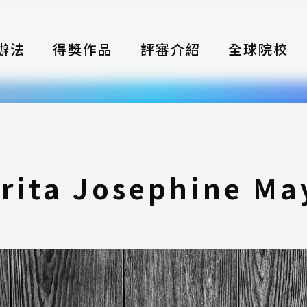
辦法
得獎作品
評審介紹
全球院校
織
伴
類別
rita Josephine Ma
式
獎項
年鑑
題