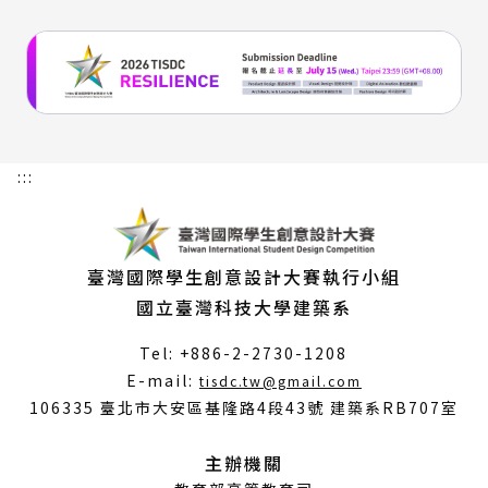
:::
臺灣國際學生創意設計大賽執行小組
國立臺灣科技大學建築系
Tel: +886-2-2730-1208
（另
E-mail:
tisdc.tw@gmail.com
開
106335 臺北市大安區基隆路4段43號 建築系RB707室
新
視
主辦機關
窗）