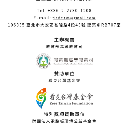
Tel: +886-2-2730-1208
（另
E-mail:
tisdc.tw@gmail.com
開
106335 臺北市大安區基隆路4段43號 建築系RB707室
新
視
主辦機關
窗）
教育部高等教育司
贊助單位
看見台灣基金會
特別獎項贊助單位
財團法人電路板環境公益基金會