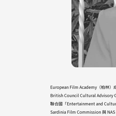
European Film Academy（柏林
British Council Cultural Adv
聯合國「Entertainment and Cu
Sardinia Film Commission 與 N