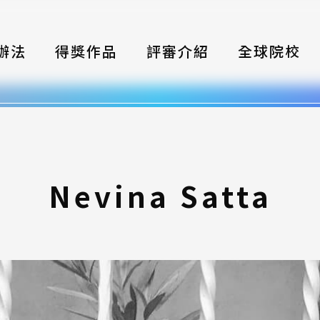
辦法
得獎作品
評審介紹
全球院校
織
伴
類別
Nevina Satta
式
獎項
年鑑
題