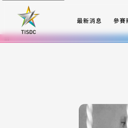
最新消息
參賽
:::
大賽組
國際夥
時程與
報名格
評選與
簡章與
常見問