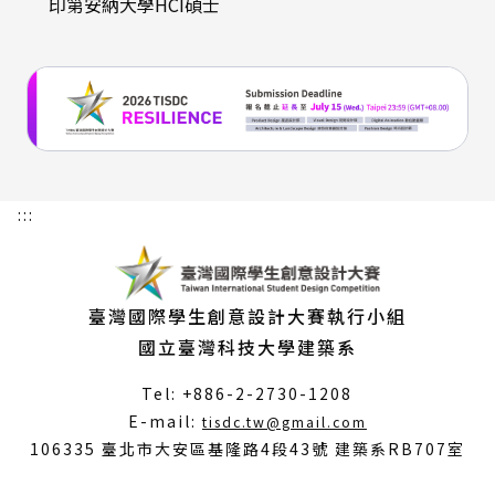
印第安納大學HCI碩士
:::
臺灣國際學生創意設計大賽執行小組
國立臺灣科技大學建築系
Tel: +886-2-2730-1208
（另
E-mail:
tisdc.tw@gmail.com
開
106335 臺北市大安區基隆路4段43號 建築系RB707室
新
視