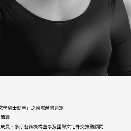
與文學騎士勳章」之國際榮譽肯定
大節慶
組成員、多所藝術機構董事及國際文化外交推動顧問