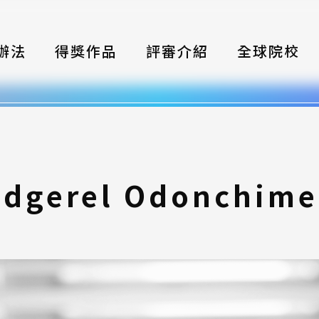
辦法
得獎作品
評審介紹
全球院校
織
伴
類別
dgerel Odonchim
式
獎項
年鑑
題