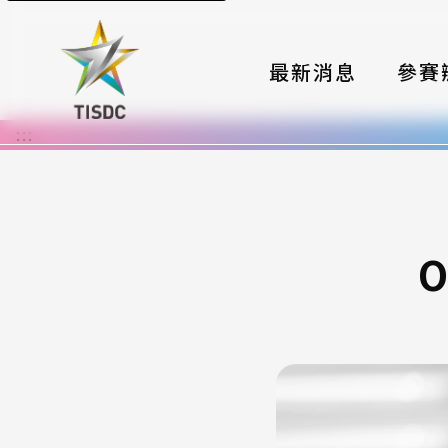
最新消息
參賽
:::
大賽組
國際夥
時程與
O
報名格
評選與
簡章與
常見問