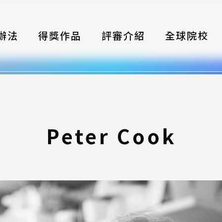
辦法
得獎作品
評審介紹
全球院校
織
伴
類別
Peter Cook
式
獎項
年鑑
題