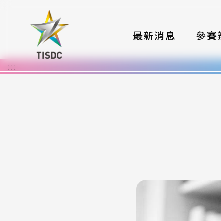
最新消息
參賽
:::
大賽組
國際夥
時程與
報名格
評選與
簡章與
常見問