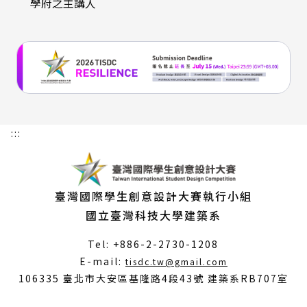
學府之主講人
:::
臺灣國際學生創意設計大賽執行小組
國立臺灣科技大學建築系
Tel: +886-2-2730-1208
（另
E-mail:
tisdc.tw@gmail.com
開
106335 臺北市大安區基隆路4段43號 建築系RB707室
新
視