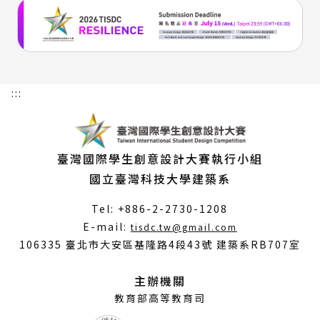
:::
臺灣國際學生創意設計大賽執行小組
國立臺灣科技大學建築系
Tel: +886-2-2730-1208
（另
E-mail:
tisdc.tw@gmail.com
開
106335 臺北市大安區基隆路4段43號 建築系RB707室
新
視
主辦機關
窗）
教育部高等教育司