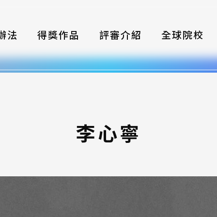
辦法
得獎作品
評審介紹
全球院校
織
伴
類別
李心寧
式
獎項
年鑑
題