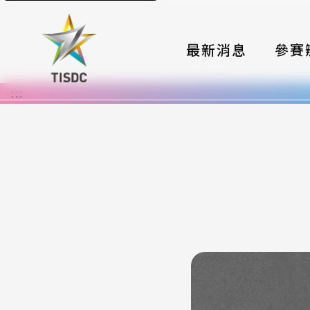
最新消息
參賽
:::
大賽組
國際夥
時程與
報名格
評選與
簡章與
常見問