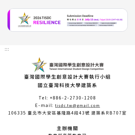
:::
臺灣國際學生創意設計大賽執行小組
國立臺灣科技大學建築系
Tel: +886-2-2730-1208
（另
E-mail:
tisdc.tw@gmail.com
開
106335 臺北市大安區基隆路4段43號 建築系RB707室
新
視
主辦機關
窗）