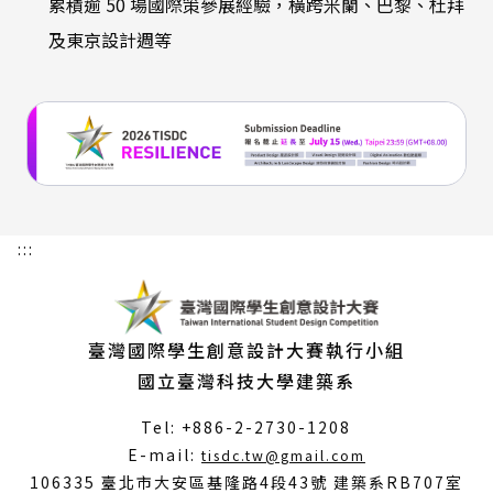
累積逾 50 場國際策參展經驗，橫跨米蘭、巴黎、杜拜
及東京設計週等
:::
臺灣國際學生創意設計大賽執行小組
國立臺灣科技大學建築系
Tel: +886-2-2730-1208
（另
E-mail:
tisdc.tw@gmail.com
開
106335 臺北市大安區基隆路4段43號 建築系RB707室