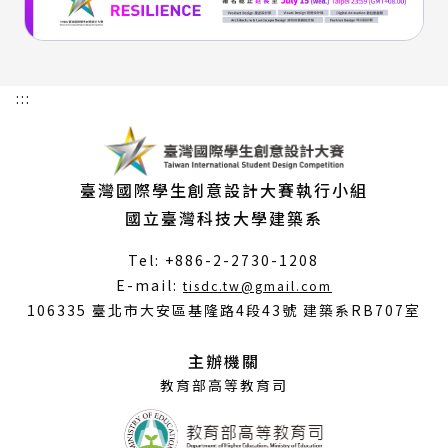
:::
臺灣國際學生創意設計大賽執行小組
國立臺灣科技大學建築系
Tel: +886-2-2730-1208
（另
E-mail:
tisdc.tw@gmail.com
開
106335 臺北市大安區基隆路4段43號 建築系RB707室
新
視
主辦機關
窗）
教育部高等教育司