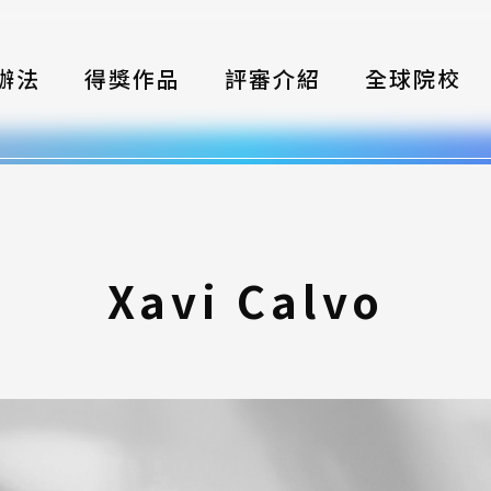
辦法
得獎作品
評審介紹
全球院校
織
伴
類別
Xavi Calvo
式
獎項
年鑑
題