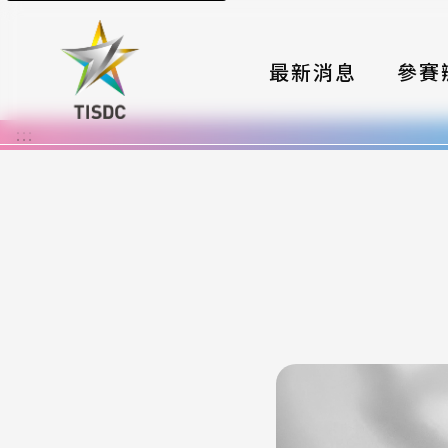
最新消息
參賽
:::
大賽組
國際夥
時程與
報名格
評選與
簡章與
常見問