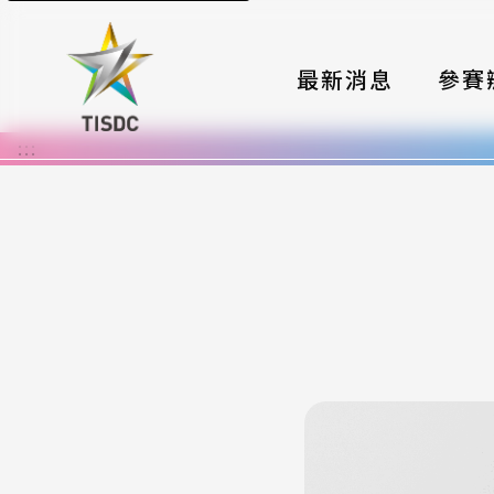
最新消息
參賽
:::
大賽組
國際夥
時程與
報名格
評選與
簡章與
常見問