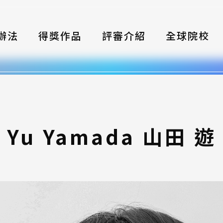
辦法
得獎作品
評審介紹
全球院校
織
伴
類別
Yu Yamada 山田 遊
式
獎項
年鑑
題