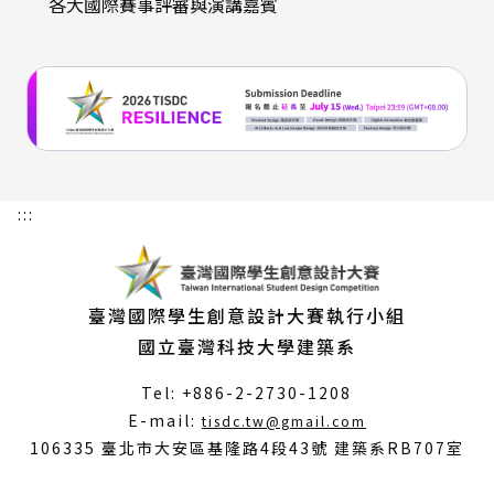
各大國際賽事評審與演講嘉賓
:::
臺灣國際學生創意設計大賽執行小組
國立臺灣科技大學建築系
Tel: +886-2-2730-1208
（另
E-mail:
tisdc.tw@gmail.com
開
106335 臺北市大安區基隆路4段43號 建築系RB707室
新
視