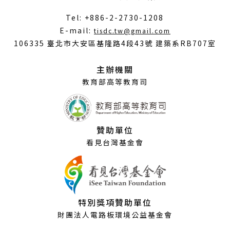
Tel: +886-2-2730-1208
（另
E-mail:
tisdc.tw@gmail.com
開
106335 臺北市大安區基隆路4段43號 建築系RB707室
新
視
主辦機關
窗）
教育部高等教育司
贊助單位
看見台灣基金會
特別獎項贊助單位
財團法人電路板環境公益基金會