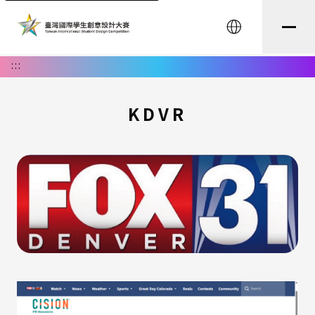
English
:::
KDVR