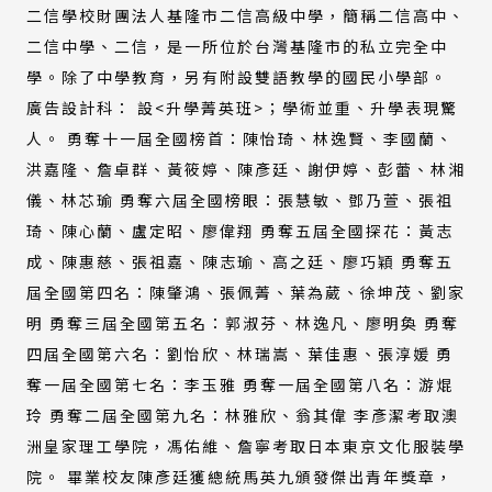
二信學校財團法人基隆市二信高級中學，簡稱二信高中、
二信中學、二信，是一所位於台灣基隆市的私立完全中
學。除了中學教育，另有附設雙語教學的國民小學部。
廣告設計科： 設<升學菁英班>；學術並重、升學表現驚
人。 勇奪十一屆全國榜首：陳怡琦、林逸賢、李國蘭、
洪嘉隆、詹卓群、黃筱婷、陳彥廷、謝伊婷、彭蕾、林湘
儀、林芯瑜 勇奪六屆全國榜眼：張慧敏、鄧乃萱、張祖
琦、陳心蘭、盧定昭、廖偉翔 勇奪五屆全國探花：黃志
成、陳惠慈、張祖嘉、陳志瑜、高之廷、廖巧穎 勇奪五
屆全國第四名：陳肇鴻、張佩菁、葉為葳、徐坤茂、劉家
明 勇奪三屆全國第五名：郭淑芬、林逸凡、廖明奐 勇奪
四屆全國第六名：劉怡欣、林瑞嵩、葉佳惠、張淳媛 勇
奪一屆全國第七名：李玉雅 勇奪一屆全國第八名：游焜
玲 勇奪二屆全國第九名：林雅欣、翁其偉 李彥潔考取澳
洲皇家理工學院，馮佑維、詹寧考取日本東京文化服裝學
院。 畢業校友陳彥廷獲總統馬英九頒發傑出青年獎章，