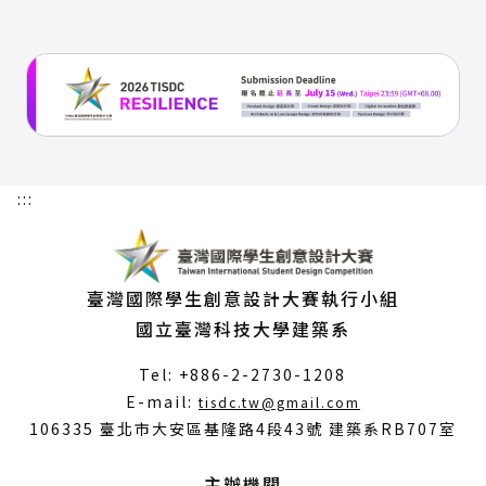
:::
臺灣國際學生創意設計大賽執行小組
國立臺灣科技大學建築系
Tel: +886-2-2730-1208
（另
E-mail:
tisdc.tw@gmail.com
開
106335 臺北市大安區基隆路4段43號 建築系RB707室
新
視
主辦機關