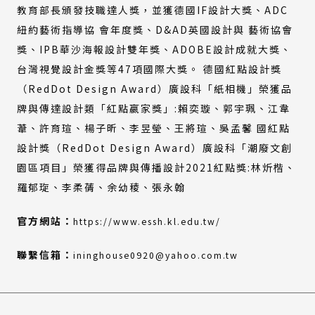
教育部長頒發技職達人獎，並獲德國IF設計大獎、ADC
紐約藝術指導協 會年度獎、D&AD英國設計與 藝術協會
獎、IPB華沙海報設計雙年獎、ADOBE設計成就大獎、
台灣視覺設計金獎等47項國際大獎。 德國紅點設計獎
（RedDot Design Award）廣設科「紙相機」榮獲品
牌與傳達設計類「紅點嬴家獎」:賴奕璇、郭宇珮、江韋
葦、許育瑄、楊子昕、李昱瑩、王將瑄、吳孟馨 國紅點
設計獎（RedDot Design Award）廣設科「潮廢文創
園區項目」榮獲得品牌與傳播設計2021紅點獎:林炘楷、
羅郁琁、李柔蒨、余幼稜、張永翰
(外
（另
官方網站：
https://www.essh.kl.edu.tw/
部
開
連
新
聯繫信箱：
ininghouse0920@yahoo.com.tw
結)
視
窗）