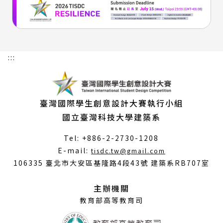
:::
臺灣國際學生創意設計大賽執行小組
國立臺灣科技大學建築系
Tel: +886-2-2730-1208
（另
E-mail:
tisdc.tw@gmail.com
開
106335 臺北市大安區基隆路4段43號 建築系RB707室
新
視
主辦機關
窗）
教育部高等教育司