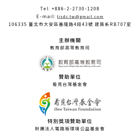
Tel: +886-2-2730-1208
（另
E-mail:
tisdc.tw@gmail.com
開
106335 臺北市大安區基隆路4段43號 建築系RB707室
新
視
主辦機關
窗）
教育部高等教育司
贊助單位
看見台灣基金會
特別獎項贊助單位
財團法人電路板環境公益基金會