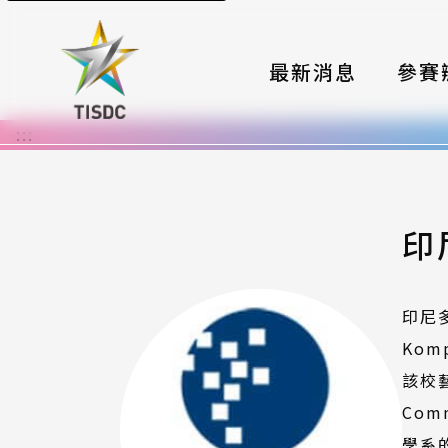
最新消息
參賽
:::
大賽組
國際夥
時程與
印
報名格
印尼
評選與
Ko
簡章與
該校藝
Com
常見問
學系