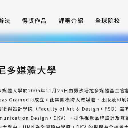
辦法
得獎作品
評審介紹
全球院校
織
伴
類別
尼多媒體大學
式
多媒體大學於2005年11月25日由努沙塔拉多媒體基金
獎項
mpas Gramedia成立，此集團橫跨大眾媒體、出版
年鑑
術與設計學院（Faculty of Art & Design，FSD
munication Design，DKV），提供視覺品牌
題
的大學中，UMN為全國頂尖學府。DKV 的規模為全校