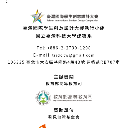
:::
臺灣國際學生創意設計大賽執行小組
國立臺灣科技大學建築系
Tel: +886-2-2730-1208
（另
E-mail:
tisdc.tw@gmail.com
開
106335 臺北市大安區基隆路4段43號 建築系RB707室
新
視
主辦機關
窗）
教育部高等教育司
贊助單位
看見台灣基金會