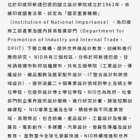
位於印度阿默達巴德的國立設計學院成立於1961年，依
據印度國會法案，認定為「國家重要機關」
（Institution of National Importance），為印度
商工部產業及國內貿易推廣部門（Department for
Promotion of Industry and Internal Trade，
DPIIT）下獨立機構，提供世界級設計教育、訓練和進行
應用研究。 NID共有三個校區，分佈於阿默達巴德、甘
地訥格爾市和邦加羅爾市，共有五個學院（工業設計、傳
播設計、織品服飾及居家配件設計、IT整合設計和跨領
域設計），提供涵蓋二十個專業設計領域的學士及碩士學
位學程，也提供設計博士學位學程。NID也為政府、社會
部門和企業界提供設計服務，進行研究計畫，辦理短期訓
練課程。 NID畢業生遍及全球，積極參與不同產業領
域，表現傑出，包含紡織、產品設計、工藝設計及推廣、
廣告、電影創作、多媒體、汽車設計、發展性傳播及設計
教育。 面對當今全球化發展快速，NID持續增進和世界