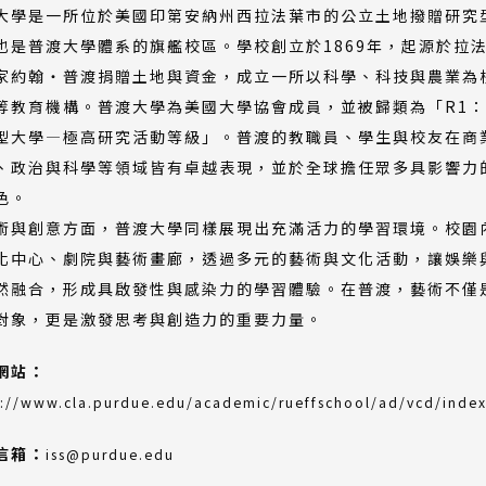
大學是一所位於美國印第安納州西拉法葉市的公立土地撥贈研究
也是普渡大學體系的旗艦校區。學校創立於1869年，起源於拉
家約翰・普渡捐贈土地與資金，成立一所以科學、科技與農業為
等教育機構。普渡大學為美國大學協會成員，並被歸類為「R1
型大學—極高研究活動等級」。普渡的教職員、學生與校友在商
、政治與科學等領域皆有卓越表現，並於全球擔任眾多具影響力
色。
術與創意方面，普渡大學同樣展現出充滿活力的學習環境。校園
化中心、劇院與藝術畫廊，透過多元的藝術與文化活動，讓娛樂
然融合，形成具啟發性與感染力的學習體驗。在普渡，藝術不僅
對象，更是激發思考與創造力的重要力量。
網站：
s://www.cla.purdue.edu/academic/rueffschool/ad/vcd/index
信箱：
iss@purdue.edu