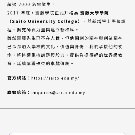
超過 2000 名畢業生。
2017 年底，齋藤學院正式升格為
齋藤大學學院
（Saito University College）
，並新增學士學位課
程、擴充師資力量與建立新校區。
雖然齋藤先生已不在人世，但他開創的精神與創業精神，
已深深融入學校的文化、價值與身份。我們承接他的使
命，將持續秉持謙遜與毅力，提供負擔得起的世界級教
育，延續屢獲殊榮的卓越傳統。
(外
（另
官方網站：
https://saito.edu.my/
部
開
連
新
聯繫信箱：
enquiries@saito.edu.my
結)
視
窗）