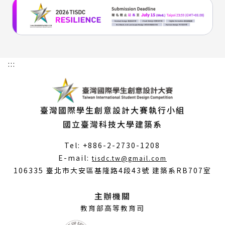
:::
臺灣國際學生創意設計大賽執行小組
國立臺灣科技大學建築系
Tel: +886-2-2730-1208
（另
E-mail:
tisdc.tw@gmail.com
開
106335 臺北市大安區基隆路4段43號 建築系RB707室
新
視
主辦機關
窗）
教育部高等教育司