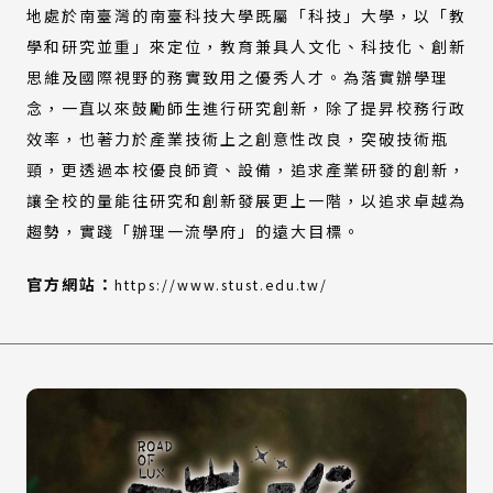
地處於南臺灣的南臺科技大學既屬「科技」大學，以「教
學和研究並重」來定位，教育兼具人文化、科技化、創新
思維及國際視野的務實致用之優秀人才。為落實辦學理
念，一直以來鼓勵師生進行研究創新，除了提昇校務行政
效率，也著力於產業技術上之創意性改良，突破技術瓶
頸，更透過本校優良師資、設備，追求產業研發的創新，
讓全校的量能往研究和創新發展更上一階，以追求卓越為
趨勢，實踐「辦理一流學府」的遠大目標。
(外
（另
官方網站：
https://www.stust.edu.tw/
部
開
連
新
結)
視
窗）