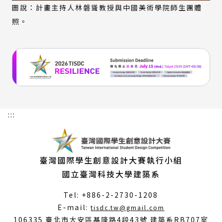
圖說：計畫主持人林磐聳教授與中國美術學院師生團體
照。
:::
臺灣國際學生創意設計大賽執行小組
國立臺灣科技大學建築系
Tel: +886-2-2730-1208
（另
E-mail:
tisdc.tw@gmail.com
開
106335 臺北市大安區基隆路4段43號 建築系RB707室